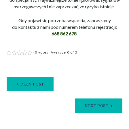
ostrzegawczych i nie zaprzeczać, że ryzyko istnieje.
Gdy pojawi się potrzeba wsparcia, zapraszamy
do kontaktu z nami pod numerem telefonu rejestracji:
668 862 678
.
(
0 votes
. Average
0
of 5)
1
2
3
4
5
PREV POST
NEXT POST